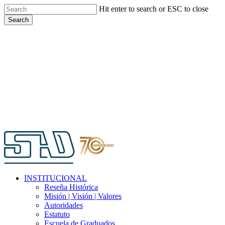
Skip
Hit enter to search or ESC to close
to
Search
main
Close
content
Search
Menu
INSTITUCIONAL
Reseña Histórica
Misión | Visión | Valores
Autoridades
Estatuto
Escuela de Graduados