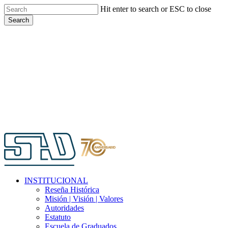
Skip
Hit enter to search or ESC to close
to
Search
main
Close
content
Search
Menu
INSTITUCIONAL
Reseña Histórica
Misión | Visión | Valores
Autoridades
Estatuto
Escuela de Graduados