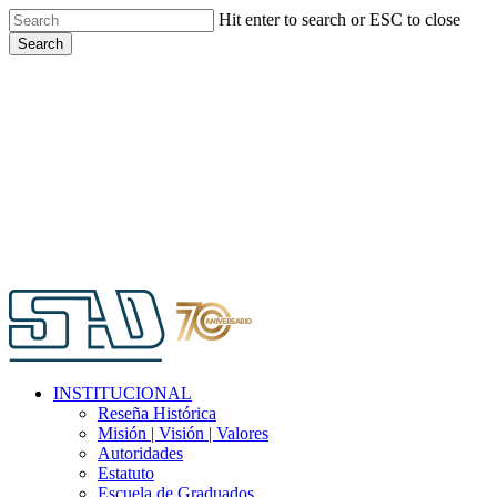
Skip
Hit enter to search or ESC to close
to
Search
main
Close
content
Search
Menu
INSTITUCIONAL
Reseña Histórica
Misión | Visión | Valores
Autoridades
Estatuto
Escuela de Graduados