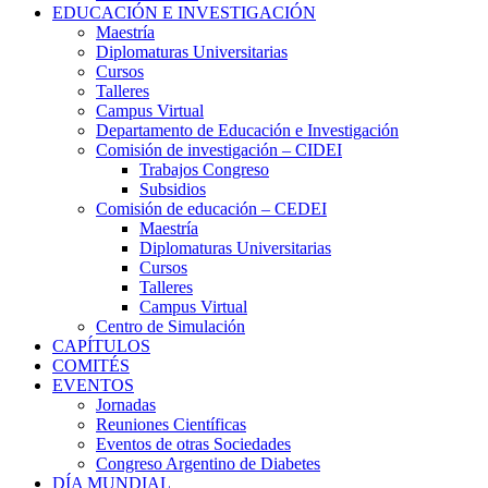
EDUCACIÓN E INVESTIGACIÓN
Maestría
Diplomaturas Universitarias
Cursos
Talleres
Campus Virtual
Departamento de Educación e Investigación
Comisión de investigación – CIDEI
Trabajos Congreso
Subsidios
Comisión de educación – CEDEI
Maestría
Diplomaturas Universitarias
Cursos
Talleres
Campus Virtual
Centro de Simulación
CAPÍTULOS
COMITÉS
EVENTOS
Jornadas
Reuniones Científicas
Eventos de otras Sociedades
Congreso Argentino de Diabetes
DÍA MUNDIAL