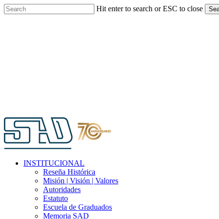
Skip
Hit enter to search or ESC to close
Sea
to
Close
main
Search
content
Menu
INSTITUCIONAL
Reseña Histórica
Misión | Visión | Valores
Autoridades
Estatuto
Escuela de Graduados
Memoria SAD