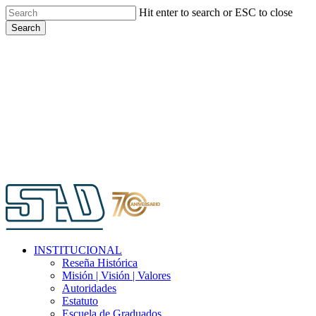
Skip
Hit enter to search or ESC to close
to
Search
main
Close
content
Search
Menu
INSTITUCIONAL
Reseña Histórica
Misión | Visión | Valores
Autoridades
Estatuto
Escuela de Graduados