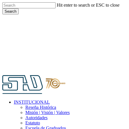
Skip
Hit enter to search or ESC to close
to
Search
main
Close
content
Search
Menu
INSTITUCIONAL
Reseña Histórica
Misión | Visión | Valores
Autoridades
Estatuto
Escuela de Graduados