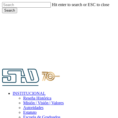
Skip
Hit enter to search or ESC to close
to
Search
main
Close
content
Search
Menu
INSTITUCIONAL
Reseña Histórica
Misión | Visión | Valores
Autoridades
Estatuto
Escuela de Graduados