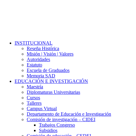
Close
INSTITUCIONAL
Menu
Reseña Histórica
Misión | Visión | Valores
Autoridades
Estatuto
Escuela de Graduados
Memoria SAD
EDUCACIÓN E INVESTIGACIÓN
Maestría
Diplomaturas Universitarias
Cursos
Talleres
Campus Virtual
Departamento de Educación e Investigación
Comisión de investigación – CIDEI
Trabajos Congreso
Subsidios
Comisión de educación – CEDEI