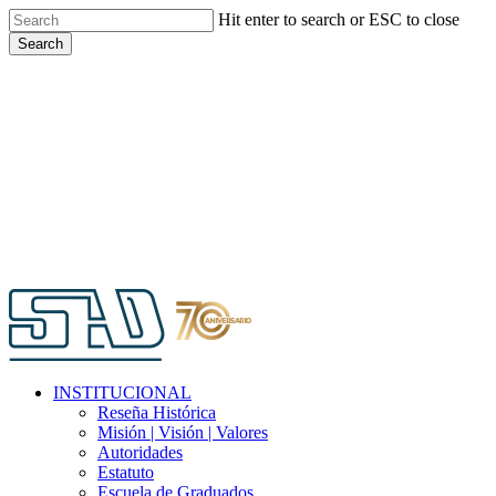
Skip
Hit enter to search or ESC to close
to
Search
main
Close
content
Search
Menu
INSTITUCIONAL
Reseña Histórica
Misión | Visión | Valores
Autoridades
Estatuto
Escuela de Graduados