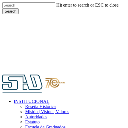
Skip
Hit enter to search or ESC to close
to
Search
main
Close
content
Search
Menu
INSTITUCIONAL
Reseña Histórica
Misión | Visión | Valores
Autoridades
Estatuto
Escuela de Graduados