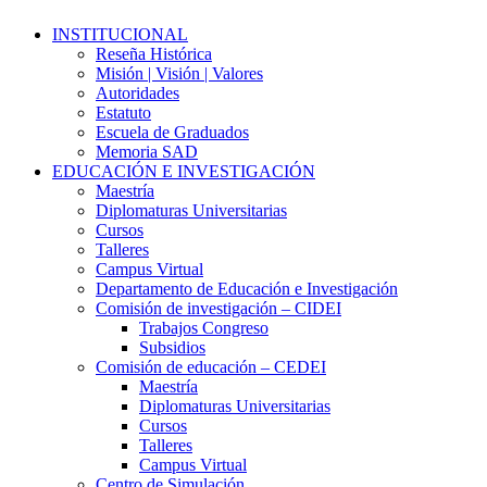
Close
INSTITUCIONAL
Menu
Reseña Histórica
Misión | Visión | Valores
Autoridades
Estatuto
Escuela de Graduados
Memoria SAD
EDUCACIÓN E INVESTIGACIÓN
Maestría
Diplomaturas Universitarias
Cursos
Talleres
Campus Virtual
Departamento de Educación e Investigación
Comisión de investigación – CIDEI
Trabajos Congreso
Subsidios
Comisión de educación – CEDEI
Maestría
Diplomaturas Universitarias
Cursos
Talleres
Campus Virtual
Centro de Simulación