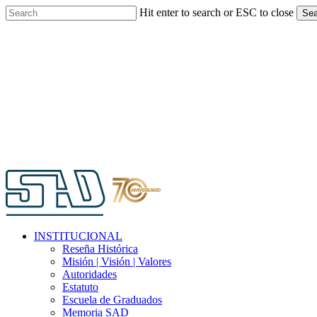
Skip
Hit enter to search or ESC to close
Sea
to
Close
main
Search
content
Menu
INSTITUCIONAL
Reseña Histórica
Misión | Visión | Valores
Autoridades
Estatuto
Escuela de Graduados
Memoria SAD