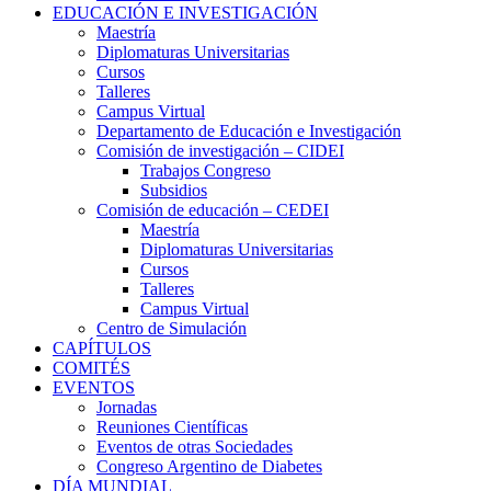
EDUCACIÓN E INVESTIGACIÓN
Maestría
Diplomaturas Universitarias
Cursos
Talleres
Campus Virtual
Departamento de Educación e Investigación
Comisión de investigación – CIDEI
Trabajos Congreso
Subsidios
Comisión de educación – CEDEI
Maestría
Diplomaturas Universitarias
Cursos
Talleres
Campus Virtual
Centro de Simulación
CAPÍTULOS
COMITÉS
EVENTOS
Jornadas
Reuniones Científicas
Eventos de otras Sociedades
Congreso Argentino de Diabetes
DÍA MUNDIAL