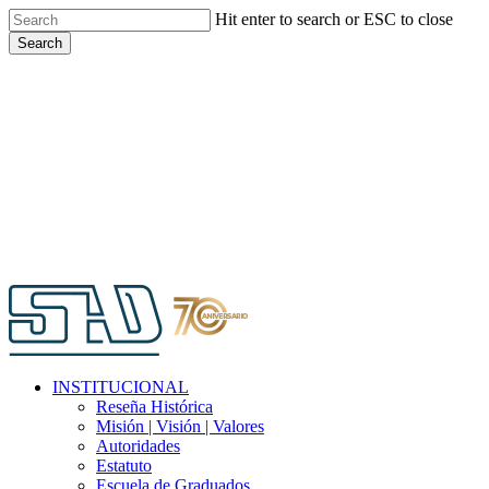
Skip
Hit enter to search or ESC to close
to
Search
main
Close
content
Search
Menu
INSTITUCIONAL
Reseña Histórica
Misión | Visión | Valores
Autoridades
Estatuto
Escuela de Graduados