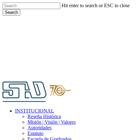
Skip
Hit enter to search or ESC to close
to
Search
main
Close
content
Search
Menu
INSTITUCIONAL
Reseña Histórica
Misión | Visión | Valores
Autoridades
Estatuto
Escuela de Graduados