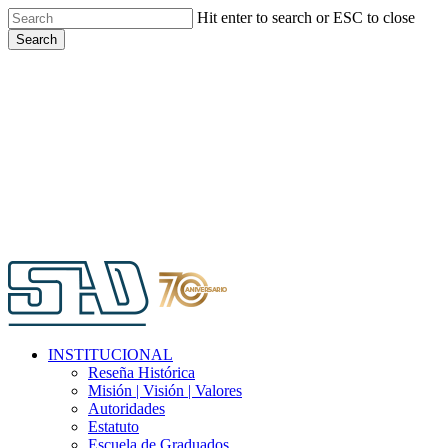
Skip
Hit enter to search or ESC to close
to
Search
main
Close
content
Search
Menu
INSTITUCIONAL
Reseña Histórica
Misión | Visión | Valores
Autoridades
Estatuto
Escuela de Graduados