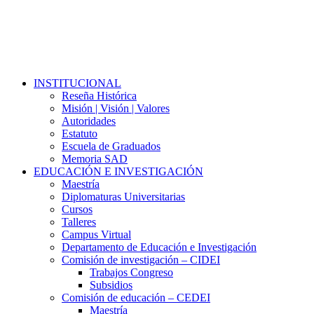
Close
INSTITUCIONAL
Menu
Reseña Histórica
Misión | Visión | Valores
Autoridades
Estatuto
Escuela de Graduados
Memoria SAD
EDUCACIÓN E INVESTIGACIÓN
Maestría
Diplomaturas Universitarias
Cursos
Talleres
Campus Virtual
Departamento de Educación e Investigación
Comisión de investigación – CIDEI
Trabajos Congreso
Subsidios
Comisión de educación – CEDEI
Maestría