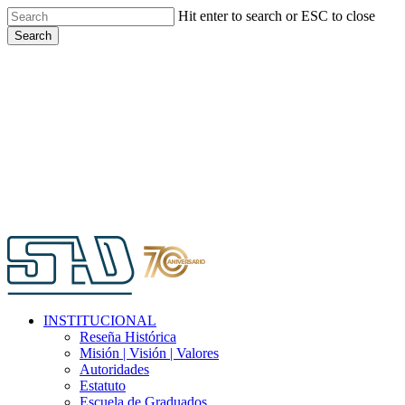
Skip
Hit enter to search or ESC to close
to
Search
main
Close
content
Search
Menu
INSTITUCIONAL
Reseña Histórica
Misión | Visión | Valores
Autoridades
Estatuto
Escuela de Graduados