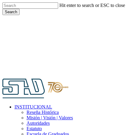
Skip
Hit enter to search or ESC to close
to
Search
main
Close
content
Search
Menu
INSTITUCIONAL
Reseña Histórica
Misión | Visión | Valores
Autoridades
Estatuto
Escuela de Graduados