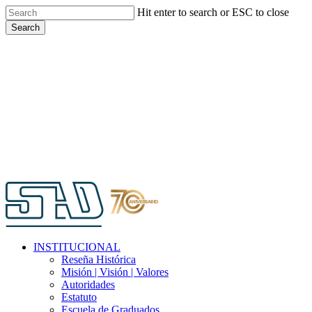
Skip
Hit enter to search or ESC to close
to
Search
main
Close
content
Search
Menu
INSTITUCIONAL
Reseña Histórica
Misión | Visión | Valores
Autoridades
Estatuto
Escuela de Graduados